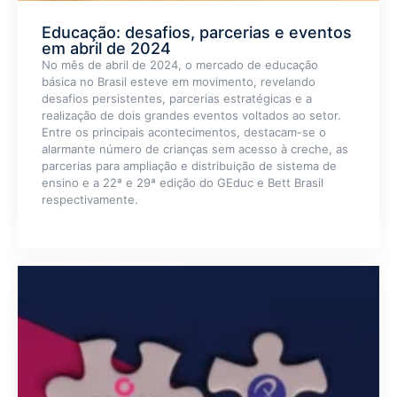
Educação: desafios, parcerias e eventos
em abril de 2024
No mês de abril de 2024, o mercado de educação
básica no Brasil esteve em movimento, revelando
desafios persistentes, parcerias estratégicas e a
realização de dois grandes eventos voltados ao setor.
Entre os principais acontecimentos, destacam-se o
alarmante número de crianças sem acesso à creche, as
parcerias para ampliação e distribuição de sistema de
ensino e a 22ª e 29ª edição do GEduc e Bett Brasil
respectivamente.